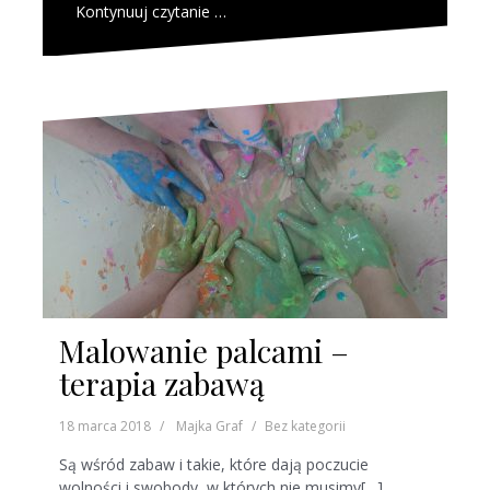
Kontynuuj czytanie …
Malowanie palcami –
terapia zabawą
18 marca 2018
Majka Graf
Bez kategorii
Są wśród zabaw i takie, które dają poczucie
wolności i swobody, w których nie musimy[…]