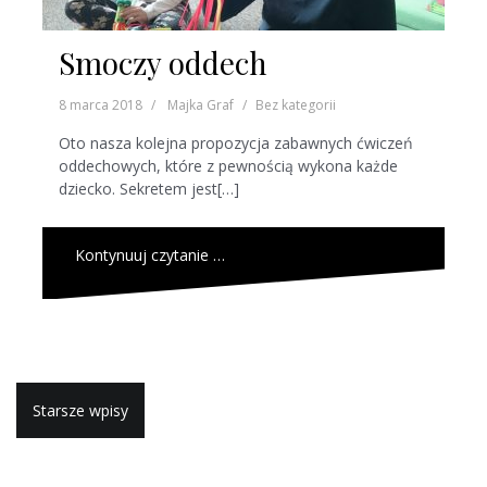
Smoczy oddech
8 marca 2018
Majka Graf
Bez kategorii
Oto nasza kolejna propozycja zabawnych ćwiczeń
oddechowych, które z pewnością wykona każde
dziecko. Sekretem jest[…]
Kontynuuj czytanie …
N
Starsze wpisy
a