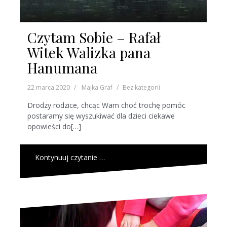
Czytam Sobie – Rafał
Witek Walizka pana
Hanumana
22 marca 2020
Majka Graf
Bez kategorii
Drodzy rodzice, chcąc Wam choć trochę pomóc
postaramy się wyszukiwać dla dzieci ciekawe
opowieści do[…]
Kontynuuj czytanie …