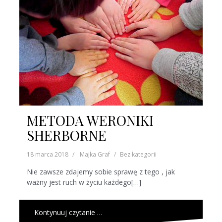
METODA WERONIKI
SHERBORNE
18 marca 2018
Majka Graf
Bez kategorii
Nie zawsze zdajemy sobie sprawę z tego , jak
ważny jest ruch w życiu każdego[…]
Kontynuuj czytanie …